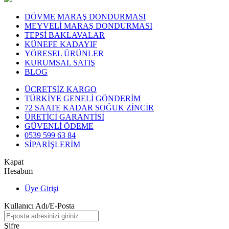
DÖVME MARAŞ DONDURMASI
MEYVELİ MARAŞ DONDURMASI
TEPSİ BAKLAVALAR
KÜNEFE KADAYIF
YÖRESEL ÜRÜNLER
KURUMSAL SATIŞ
BLOG
ÜCRETSİZ KARGO
TÜRKİYE GENELİ GÖNDERİM
72 SAATE KADAR SOĞUK ZİNCİR
ÜRETİCİ GARANTİSİ
GÜVENLİ ÖDEME
0539 599 63 84
SİPARİŞLERİM
Kapat
Hesabım
Üye Girişi
Kullanıcı Adı/E-Posta
Şifre