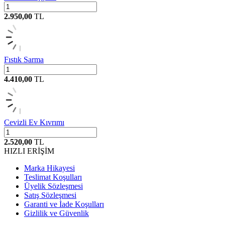
2.950,00
TL
Fıstık Sarma
4.410,00
TL
Cevizli Ev Kıvrımı
2.520,00
TL
HIZLI ERİŞİM
Marka Hikayesi
Teslimat Koşulları
Üyelik Sözleşmesi
Satış Sözleşmesi
Garanti ve İade Koşulları
Gizlilik ve Güvenlik