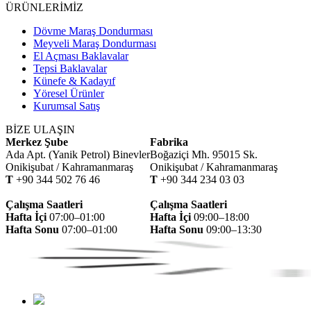
ÜRÜNLERİMİZ
Dövme Maraş Dondurması
Meyveli Maraş Dondurması
El Açması Baklavalar
Tepsi Baklavalar
Künefe & Kadayıf
Yöresel Ürünler
Kurumsal Satış
BİZE ULAŞIN
Merkez Şube
Fabrika
Ada Apt. (Yanik Petrol) Binevler
Boğaziçi Mh. 95015 Sk.
Onikişubat / Kahramanmaraş
Onikişubat / Kahramanmaraş
T
+90 344 502 76 46
T
+90 344 234 03 03
Çalışma Saatleri
Çalışma Saatleri
Hafta İçi
07:00–01:00
Hafta İçi
09:00–18:00
Hafta Sonu
07:00–01:00
Hafta Sonu
09:00–13:30