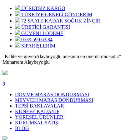
ÜCRETSİZ KARGO
TÜRKİYE GENELİ GÖNDERİM
72 SAATE KADAR SOĞUK ZİNCİR
ÜRETİCİ GARANTİSİ
GÜVENLİ ÖDEME
0539 599 63 84
SİPARİŞLERİM
"Kalite ve güven
Alaybeyoğlu ailesinin en önemli mirasıdır."
Muharrem Alaybeyoğlu
0
DÖVME MARAŞ DONDURMASI
MEYVELİ MARAŞ DONDURMASI
TEPSİ BAKLAVALAR
KÜNEFE KADAYIF
YÖRESEL ÜRÜNLER
KURUMSAL SATIŞ
BLOG