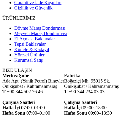
Garanti ve İade Koşulları
Gizlilik ve Güvenlik
ÜRÜNLERİMİZ
Dövme Maraş Dondurması
Meyveli Maraş Dondurması
El Açması Baklavalar
Tepsi Baklavalar
Künefe & Kadayıf
Yöresel Ürünler
Kurumsal Satış
BİZE ULAŞIN
Merkez Şube
Fabrika
Ada Apt. (Yanik Petrol) Binevler
Boğaziçi Mh. 95015 Sk.
Onikişubat / Kahramanmaraş
Onikişubat / Kahramanmaraş
T
+90 344 502 76 46
T
+90 344 234 03 03
Çalışma Saatleri
Çalışma Saatleri
Hafta İçi
07:00–01:00
Hafta İçi
09:00–18:00
Hafta Sonu
07:00–01:00
Hafta Sonu
09:00–13:30