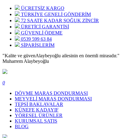
ÜCRETSİZ KARGO
TÜRKİYE GENELİ GÖNDERİM
72 SAATE KADAR SOĞUK ZİNCİR
ÜRETİCİ GARANTİSİ
GÜVENLİ ÖDEME
0539 599 63 84
SİPARİŞLERİM
"Kalite ve güven
Alaybeyoğlu ailesinin en önemli mirasıdır."
Muharrem Alaybeyoğlu
0
DÖVME MARAŞ DONDURMASI
MEYVELİ MARAŞ DONDURMASI
TEPSİ BAKLAVALAR
KÜNEFE KADAYIF
YÖRESEL ÜRÜNLER
KURUMSAL SATIŞ
BLOG