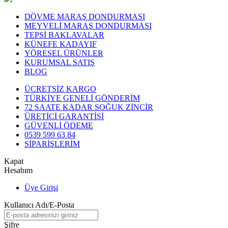
DÖVME MARAŞ DONDURMASI
MEYVELİ MARAŞ DONDURMASI
TEPSİ BAKLAVALAR
KÜNEFE KADAYIF
YÖRESEL ÜRÜNLER
KURUMSAL SATIŞ
BLOG
ÜCRETSİZ KARGO
TÜRKİYE GENELİ GÖNDERİM
72 SAATE KADAR SOĞUK ZİNCİR
ÜRETİCİ GARANTİSİ
GÜVENLİ ÖDEME
0539 599 63 84
SİPARİŞLERİM
Kapat
Hesabım
Üye Girişi
Kullanıcı Adı/E-Posta
Şifre