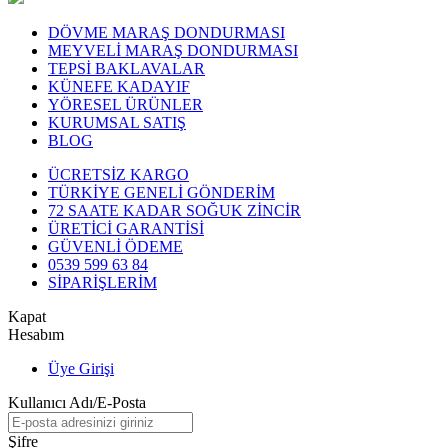
DÖVME MARAŞ DONDURMASI
MEYVELİ MARAŞ DONDURMASI
TEPSİ BAKLAVALAR
KÜNEFE KADAYIF
YÖRESEL ÜRÜNLER
KURUMSAL SATIŞ
BLOG
ÜCRETSİZ KARGO
TÜRKİYE GENELİ GÖNDERİM
72 SAATE KADAR SOĞUK ZİNCİR
ÜRETİCİ GARANTİSİ
GÜVENLİ ÖDEME
0539 599 63 84
SİPARİŞLERİM
Kapat
Hesabım
Üye Girişi
Kullanıcı Adı/E-Posta
Şifre