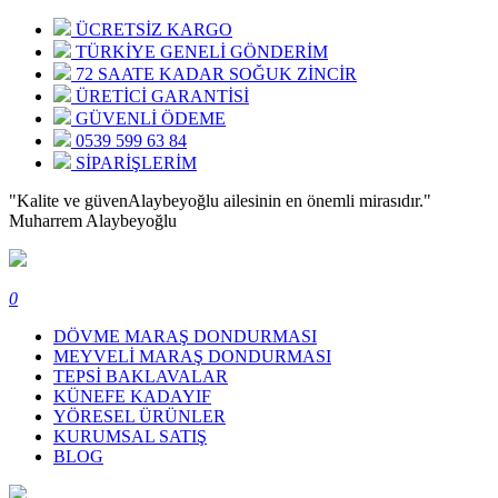
ÜCRETSİZ KARGO
TÜRKİYE GENELİ GÖNDERİM
72 SAATE KADAR SOĞUK ZİNCİR
ÜRETİCİ GARANTİSİ
GÜVENLİ ÖDEME
0539 599 63 84
SİPARİŞLERİM
"Kalite ve güven
Alaybeyoğlu ailesinin en önemli mirasıdır."
Muharrem Alaybeyoğlu
0
DÖVME MARAŞ DONDURMASI
MEYVELİ MARAŞ DONDURMASI
TEPSİ BAKLAVALAR
KÜNEFE KADAYIF
YÖRESEL ÜRÜNLER
KURUMSAL SATIŞ
BLOG