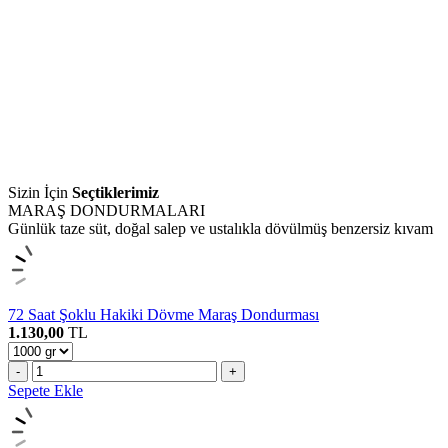
Sizin İçin
Seçtiklerimiz
MARAŞ DONDURMALARI
Günlük taze süt, doğal salep ve ustalıkla dövülmüş benzersiz kıvam
72 Saat Şoklu Hakiki Dövme Maraş Dondurması
1.130,00
TL
-
+
Sepete Ekle