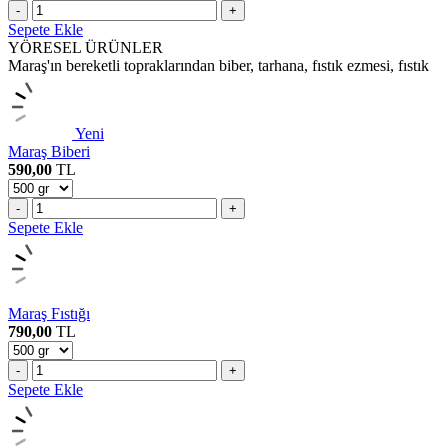
-
+
Sepete Ekle
YÖRESEL ÜRÜNLER
Maraş'ın bereketli topraklarından biber, tarhana, fıstık ezmesi, fıstık
Yeni
Maraş Biberi
590,00
TL
-
+
Sepete Ekle
Maraş Fıstığı
790,00
TL
-
+
Sepete Ekle