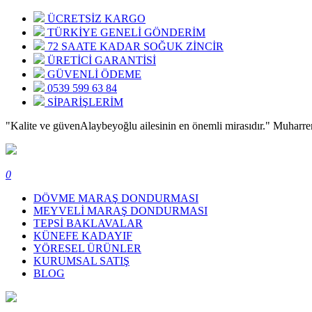
ÜCRETSİZ KARGO
TÜRKİYE GENELİ GÖNDERİM
72 SAATE KADAR SOĞUK ZİNCİR
ÜRETİCİ GARANTİSİ
GÜVENLİ ÖDEME
0539 599 63 84
SİPARİŞLERİM
"Kalite ve güven
Alaybeyoğlu ailesinin en önemli mirasıdır."
Muharre
0
DÖVME MARAŞ DONDURMASI
MEYVELİ MARAŞ DONDURMASI
TEPSİ BAKLAVALAR
KÜNEFE KADAYIF
YÖRESEL ÜRÜNLER
KURUMSAL SATIŞ
BLOG