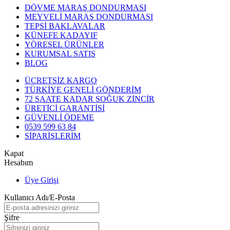
DÖVME MARAŞ DONDURMASI
MEYVELİ MARAŞ DONDURMASI
TEPSİ BAKLAVALAR
KÜNEFE KADAYIF
YÖRESEL ÜRÜNLER
KURUMSAL SATIŞ
BLOG
ÜCRETSİZ KARGO
TÜRKİYE GENELİ GÖNDERİM
72 SAATE KADAR SOĞUK ZİNCİR
ÜRETİCİ GARANTİSİ
GÜVENLİ ÖDEME
0539 599 63 84
SİPARİŞLERİM
Kapat
Hesabım
Üye Girişi
Kullanıcı Adı/E-Posta
Şifre