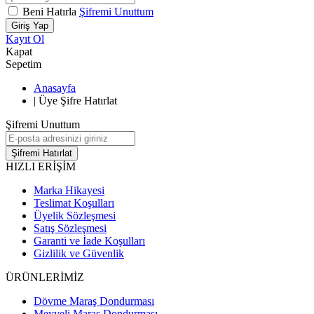
Beni Hatırla
Şifremi Unuttum
Giriş Yap
Kayıt Ol
Kapat
Sepetim
Anasayfa
|
Üye Şifre Hatırlat
Şifremi Unuttum
Şifremi Hatırlat
HIZLI ERİŞİM
Marka Hikayesi
Teslimat Koşulları
Üyelik Sözleşmesi
Satış Sözleşmesi
Garanti ve İade Koşulları
Gizlilik ve Güvenlik
ÜRÜNLERİMİZ
Dövme Maraş Dondurması
Meyveli Maraş Dondurması